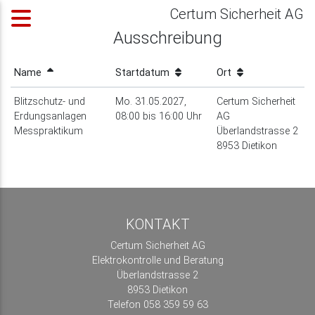
Certum Sicherheit AG
Ausschreibung
Name
Startdatum
Ort
Blitzschutz- und
Mo. 31.05.2027,
Certum Sicherheit
Erdungsanlagen
08:00 bis 16:00 Uhr
AG
Messpraktikum
Überlandstrasse 2
8953 Dietikon
KONTAKT
Certum Sicherheit AG
Elektrokontrolle und Beratung
Überlandstrasse 2
8953 Dietikon
Telefon 058 359 59 63