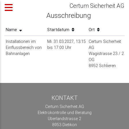
Certum Sicherheit AG
Ausschreibung
Name
Startdatum
Ort
Installationen im
Mi. 31.03.2027, 13:15
Certum Sicherheit
Einflussbereich von
bis 17:00 Uhr
AG
Bahnanlagen
Wagistrasse 23 / 2.
OG
8952 Schlieren
KONTAKT
Certum Sicherheit AG
Elektrokontrolle und Beratung
Überlandstrasse 2
8953 Dietikon